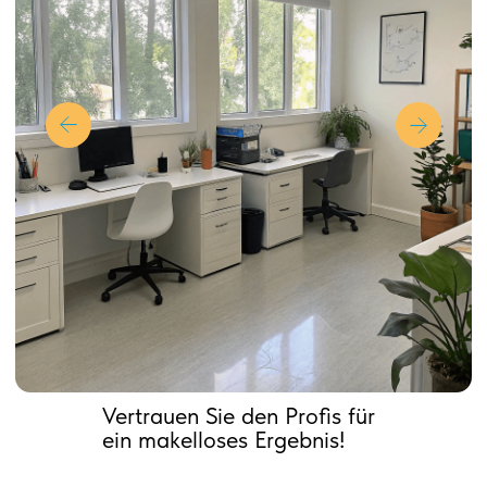
Vertrauen Sie den Profis für
ein makelloses Ergebnis!
Warum ist eine
professionelle Büro-
und Praxisreinigung
wichtig?
Gesunde Umgebung, Bessere
Arbeitsleistung, Professionelles
Image, Wert- und Materialerhalt