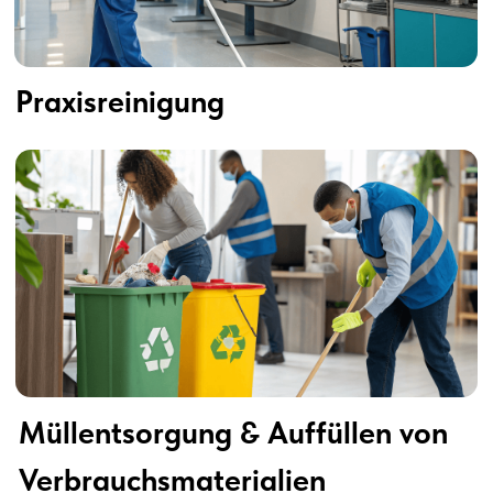
Küchen- &
Aufenthaltsraumreinigung
+491234567890
WhatsApp
E-mail senden
Unser