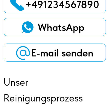
sauber zu
machen!
Fordern Sie uns heraus!
+49
Datenschutz
Senden