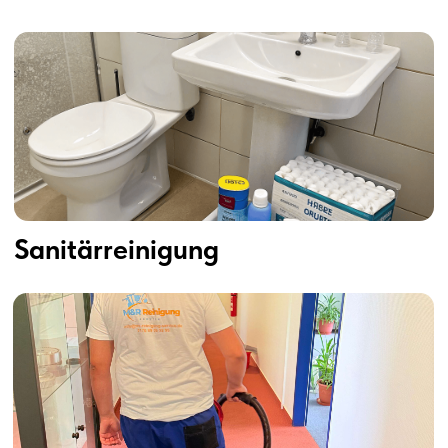
Reinigungsprozess
Kostenlose Besichtigung
//1
& Beratung
–
Individuelles
Reinigungskonzept nach
Ihren Anforderungen
Effiziente & diskrete
//2
Reinigung
– Sorgfältige
und professionelle
Ausführung, auch
außerhalb Ihrer
Geschäftszeiten