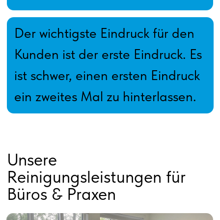
Praxisreinigung
Müllentsorgung & Auffüllen von
Verbrauchsmaterialien