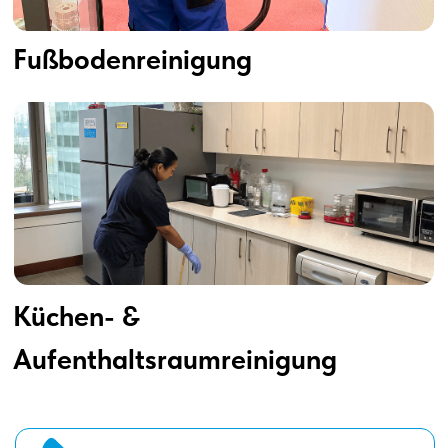
//3
Qualitätskontrolle
– Wir
prüfen das Ergebnis und
sorgen für 100%
Zufriedenheit.
Haben Sie mehr Fragen? Gerne!
Kontakt
Wir lieben es,
Schmutziges